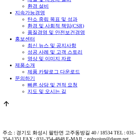
환경 설비
지속가능경영
탄소 중립 목표 및 성과
환경 및 사회적 책임(CSR)
품질경영 및 안전보건경영
홍보센터
최신 뉴스 및 공지사항
성공 사례 및 고객 스토리
영상 및 이미지 자료
제품소개
제품 카탈로그 다운로드
문의하기
빠른 상담 및 견적 요청
지도 및 오시는 길
arrow_upward
주소 : 경기도 화성시 팔탄면 고주동방길 40 / 18534 TEL : 031-
354-1351 FAX : 031-354-4848 E-MAIL : gohyojun@daum.net